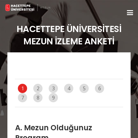
HACETTEPE ÜNİVERSİTESİ
MEZUN İZLEME ANKETİ
1
2
3
4
5
6
7
8
9
A. Mezun Olduğunuz
Program